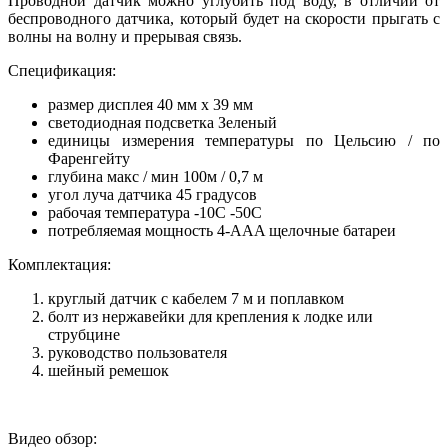
Проводной датчик можно углубить под воду, в отличии от
беспроводного датчика, который будет на скорости прыгать с
волны на волну и прерывая связь.
Спецификация:
размер дисплея 40 мм x 39 мм
светодиодная подсветка Зеленый
единицы измерения температуры по Цельсию / по
Фаренгейту
глубина макс / мин 100м / 0,7 м
угол луча датчика 45 градусов
рабочая температура -10C -50C
потребляемая мощность 4-AAA щелочные батареи
Комплектация:
круглый датчик с кабелем 7 м и поплавком
болт из нержавейки для крепления к лодке или
струбцине
руководство пользователя
шейный ремешок
Видео обзор: