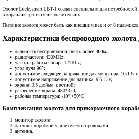
Эхолот Luckysmart LBT-1 создан специально для потребностей 
в кораблик тратится не значительно.
Питание эхолота может быть как внешним как и от 8 пальчиков
Характеристики беспроводного эхолота
дальность беспроводной связи: более 300м.;
радиочастота: 433MHz;
частота работы сонара 125Khz;
угол луча 90
°;
допустимое входящее напряжение для монитора: 10-13v и
допустимое напряжение для датчика: 9.5-13v;
экрана: 3.5 дюйма, цветной;
разрешение экрана: 480*320;
рабочая температура: -10° +50°C
Комплексация эхолота для прикормочного кораб
монитор эхолота;
датчик с коробкой усилителем и проводами;
антенна.